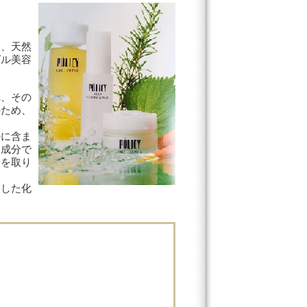
え、天然
ゲル美容
れ、その
のため、
のに含ま
用成分で
さを取り
にした化