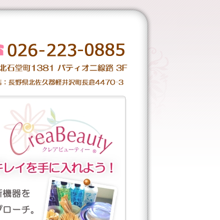
り続けます！肌トラブル専門サロン・ク
お客様のお肌