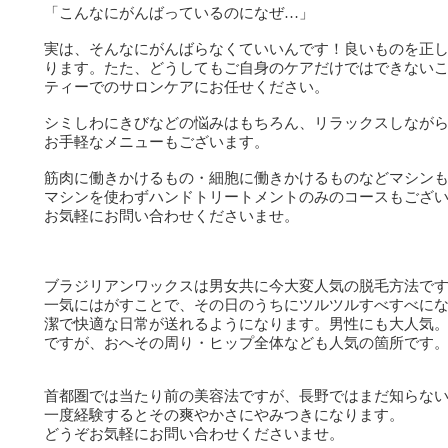
「こんなにがんばっているのになぜ…」
実は、そんなにがんばらなくていいんです！良いものを正
ります。たた、どうしてもご自身のケアだけではできない
ティーでのサロンケアにお任せください。
シミしわにきびなどの悩みはもちろん、リラックスしなが
お手軽なメニューもございます。
筋肉に働きかけるもの・細胞に働きかけるものなどマシン
マシンを使わずハンドトリートメントのみのコースもござ
お気軽にお問い合わせくださいませ。
ブラジリアンワックスは男女共に今大変人気の脱毛方法で
一気にはがすことで、その日のうちにツルツルすべすべに
潔で快適な日常が送れるようになります。男性にも大人気。V
ですが、おへその周り・ヒップ全体なども人気の箇所です
首都圏では当たり前の美容法ですが、長野ではまだ知らな
一度経験するとその爽やかさにやみつきになります。
どうぞお気軽にお問い合わせくださいませ。