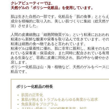
クレアビューティーでは、
天然ゲルの「ポリシー化粧品」を使用しています。
肌は生きた自然の一部です。化粧品を「肌の食事」ととら
成分を積極的に取り入れ、美しい肌づくりに集結（総天然
法）させました。
人間の皮膚細胞は「細胞間物質ゲル」という粘液におおわ
粘液から新鮮な酸素や栄養を取り込んで生きています。そ
粘液は細胞の食べ物であると言われています。
粘液ゲルは吸着性に優れ、肌に非常に親和し、粘液そのも
れている栄養素・保湿成分、また同時に配合されている有
ある生薬など、容易に皮膚に同化され、肌の中から健やか
戻します。
ポリシー化粧品は山・海・植物など、天然のゲルをベース
粧品です。
ポリシー化粧品の特長
肌質の正常化
素肌が抱えるトラブルをあらゆる角度から追求
免疫美容をプログラム
さびない肌作り「SDD様酵素美容」対応